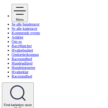
Menu
Se alle hunderacer
Se alle katteracer
Kommende events
Artikler
Om os
RaceMatcher
Hvalpebudget
Opdrætterkompas
Racesundhed
Hundeadfærd
Hundetræneren
Hvalpeklar
Racesundhed
Find kæledyrs racer