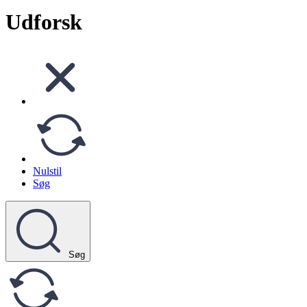
Udforsk
Nulstil
Søg
Søg