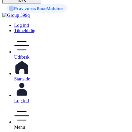
⌘+K
Prøv vores RaceMatcher
Log ind
Tilmeld dig
Udforsk
Startside
Log ind
Menu