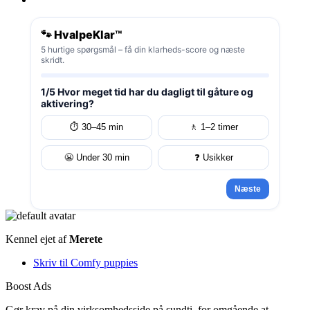
🐾 HvalpeKlar™
5 hurtige spørgsmål – få din klarheds-score og næste
skridt.
1/5 Hvor meget tid har du dagligt til gåture og
aktivering?
⏱️ 30–45 min
🚶 1–2 timer
😬 Under 30 min
❓ Usikker
Næste
Kennel ejet af
Merete
Skriv til Comfy puppies
Boost Ads
Gør krav på din virksomhedsside på sundti, for omgående at