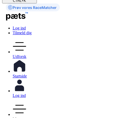
CTRL+K
Prøv vores RaceMatcher
Log ind
Tilmeld dig
Udforsk
Startside
Log ind