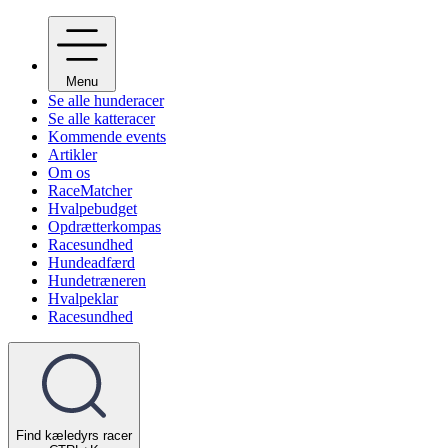
Menu
Se alle hunderacer
Se alle katteracer
Kommende events
Artikler
Om os
RaceMatcher
Hvalpebudget
Opdrætterkompas
Racesundhed
Hundeadfærd
Hundetræneren
Hvalpeklar
Racesundhed
Find kæledyrs racer