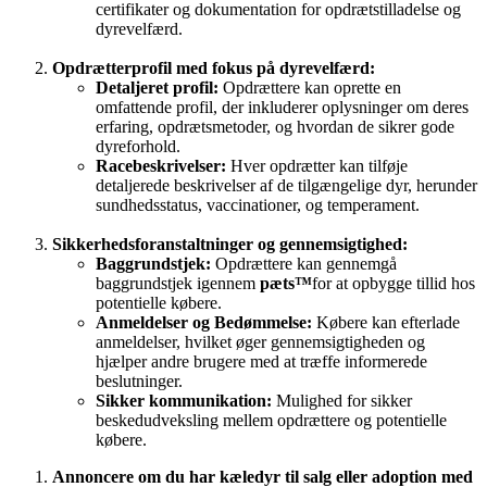
certifikater og dokumentation for opdrætstilladelse og
dyrevelfærd.
Opdrætterprofil med fokus på dyrevelfærd:
Detaljeret profil:
Opdrættere kan oprette en
omfattende profil, der inkluderer oplysninger om deres
erfaring, opdrætsmetoder, og hvordan de sikrer gode
dyreforhold.
Racebeskrivelser:
Hver opdrætter kan tilføje
detaljerede beskrivelser af de tilgængelige dyr, herunder
sundhedsstatus, vaccinationer, og temperament.
Sikkerhedsforanstaltninger og gennemsigtighed:
Baggrundstjek:
Opdrættere kan gennemgå
baggrundstjek igennem
pæts™
for at opbygge tillid hos
potentielle købere.
Anmeldelser og Bedømmelse:
Købere kan efterlade
anmeldelser, hvilket øger gennemsigtigheden og
hjælper andre brugere med at træffe informerede
beslutninger.
Sikker kommunikation:
Mulighed for sikker
beskedudveksling mellem opdrættere og potentielle
købere.
Annoncere om du har kæledyr til salg eller adoption med