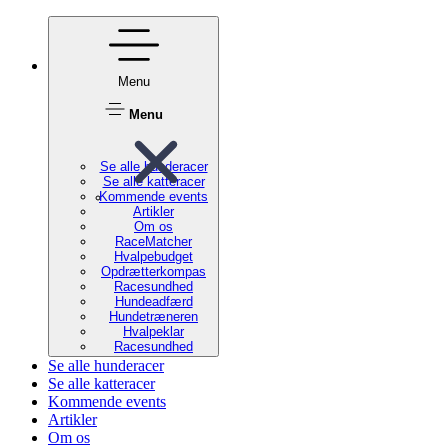
Menu
Menu
Se alle hunderacer
Se alle katteracer
Kommende events
Artikler
Om os
RaceMatcher
Hvalpebudget
Opdrætterkompas
Racesundhed
Hundeadfærd
Hundetræneren
Hvalpeklar
Racesundhed
Se alle hunderacer
Se alle katteracer
Kommende events
Artikler
Om os