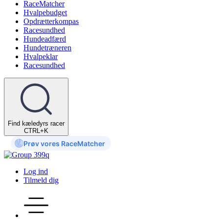
RaceMatcher
Hvalpebudget
Opdrætterkompas
Racesundhed
Hundeadfærd
Hundetræneren
Hvalpeklar
Racesundhed
Find kæledyrs racer
CTRL+K
Prøv vores RaceMatcher
Log ind
Tilmeld dig