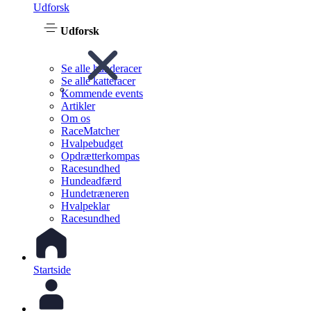
Udforsk
Udforsk
Se alle hunderacer
Se alle katteracer
Kommende events
Artikler
Om os
RaceMatcher
Hvalpebudget
Opdrætterkompas
Racesundhed
Hundeadfærd
Hundetræneren
Hvalpeklar
Racesundhed
Startside