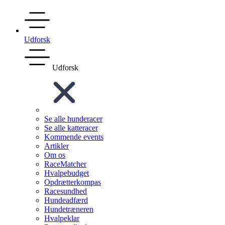
Udforsk
Udforsk
Se alle hunderacer
Se alle katteracer
Kommende events
Artikler
Om os
RaceMatcher
Hvalpebudget
Opdrætterkompas
Racesundhed
Hundeadfærd
Hundetræneren
Hvalpeklar