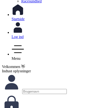
Racesundhed
Startside
Log ind
Menu
Velkommen 👋
Indtast oplysninger