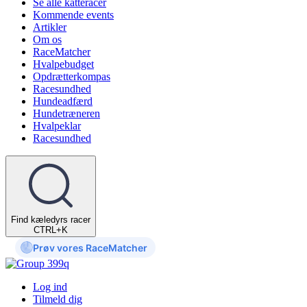
Se alle katteracer
Kommende events
Artikler
Om os
RaceMatcher
Hvalpebudget
Opdrætterkompas
Racesundhed
Hundeadfærd
Hundetræneren
Hvalpeklar
Racesundhed
Find kæledyrs racer
CTRL+K
Prøv vores RaceMatcher
Log ind
Tilmeld dig