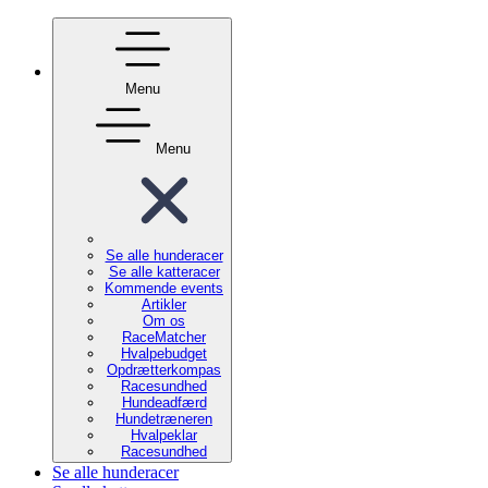
Menu
Menu
Se alle hunderacer
Se alle katteracer
Kommende events
Artikler
Om os
RaceMatcher
Hvalpebudget
Opdrætterkompas
Racesundhed
Hundeadfærd
Hundetræneren
Hvalpeklar
Racesundhed
Se alle hunderacer