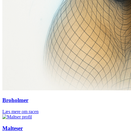
Broholmer
Læs mere om racen
Malteser