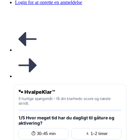
Login for at oprette en anmeldelse
🐾 HvalpeKlar™
5 hurtige spørgsmål – få din klarheds-score og næste
skridt.
1/5 Hvor meget tid har du dagligt til gåture og
aktivering?
⏱️ 30–45 min
🚶 1–2 timer