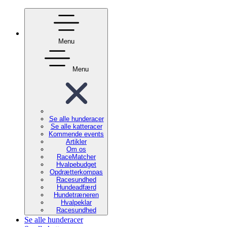
Menu
Menu
Se alle hunderacer
Se alle katteracer
Kommende events
Artikler
Om os
RaceMatcher
Hvalpebudget
Opdrætterkompas
Racesundhed
Hundeadfærd
Hundetræneren
Hvalpeklar
Racesundhed
Se alle hunderacer