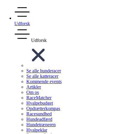
Udforsk
Udforsk
Se alle hunderacer
Se alle katteracer
Kommende events
Artikler
Om os
RaceMatcher
Hvalpebudget
Opdrætterkompas
Racesundhed
Hundeadfærd
Hundetræneren
Hvalpeklar