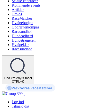
Se alle katteracer
Kommende events
Artikler
Om os
RaceMatcher
Hvalpebudget
Opdrætterkompas
Racesundhed
Hundeadfærd
Hundetræneren
Hvalpeklar
Racesundhed
Find kæledyrs racer
CTRL+K
Prøv vores RaceMatcher
Log ind
Tilmeld dig