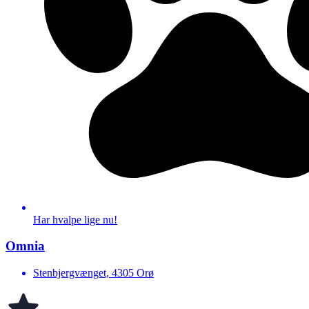
Har hvalpe lige nu!
Omnia
Stenbjergvænget, 4305 Orø