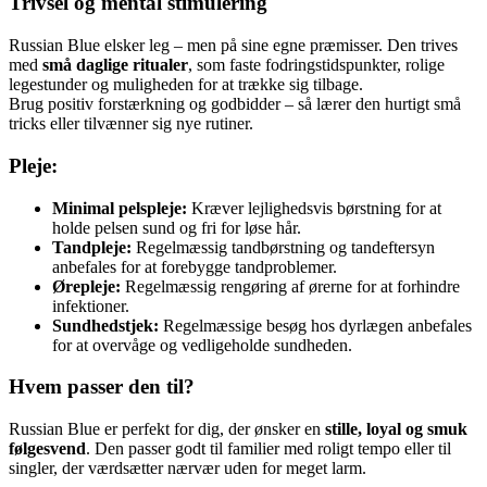
Trivsel og mental stimulering
Russian Blue elsker leg – men på sine egne præmisser. Den trives
med
små daglige ritualer
, som faste fodringstidspunkter, rolige
legestunder og muligheden for at trække sig tilbage.
Brug positiv forstærkning og godbidder – så lærer den hurtigt små
tricks eller tilvænner sig nye rutiner.
Pleje:
Minimal pelspleje:
Kræver lejlighedsvis børstning for at
holde pelsen sund og fri for løse hår.
Tandpleje:
Regelmæssig tandbørstning og tandeftersyn
anbefales for at forebygge tandproblemer.
Ørepleje:
Regelmæssig rengøring af ørerne for at forhindre
infektioner.
Sundhedstjek:
Regelmæssige besøg hos dyrlægen anbefales
for at overvåge og vedligeholde sundheden.
Hvem passer den til?
Russian Blue er perfekt for dig, der ønsker en
stille, loyal og smuk
følgesvend
. Den passer godt til familier med roligt tempo eller til
singler, der værdsætter nærvær uden for meget larm.