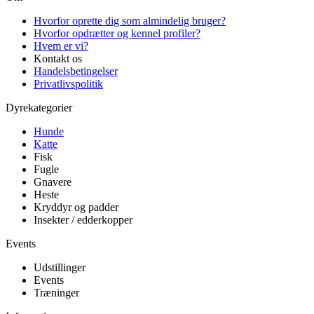
Hvorfor oprette dig som almindelig bruger?
Hvorfor opdrætter og kennel profiler?
Hvem er vi?
Kontakt os
Handelsbetingelser
Privatlivspolitik
Dyrekategorier
Hunde
Katte
Fisk
Fugle
Gnavere
Heste
Kryddyr og padder
Insekter / edderkopper
Events
Udstillinger
Events
Træninger