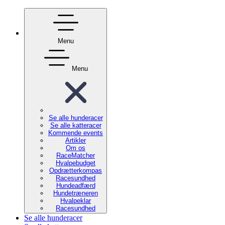
Menu
Menu
Se alle hunderacer
Se alle katteracer
Kommende events
Artikler
Om os
RaceMatcher
Hvalpebudget
Opdrætterkompas
Racesundhed
Hundeadfærd
Hundetræneren
Hvalpeklar
Racesundhed
Se alle hunderacer