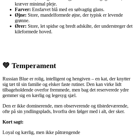
kræver minimal pleje.
Farver:
Ensfarvet blå med en sølvagtig glans.
Øjne:
Store, mandelformede øjne, der typisk er levende
grønne.
Ører:
Store, let spidse og bredt adskilte, der understreger det
kileformede hoved.
💚 Temperament
Russian Blue er rolig, intelligent og hengiven – en kat, der knytter
sig tæt til sin familie og elsker faste rutiner. Den kan virke lidt
tilbageholdende overfor fremmede, men bag det reserverede ydre
gemmer sig en kærlig og legesyg sjæl.
Den er ikke dominerende, men observerende og tilstedeværende,
ofte på sin yndlingsplads, hvorfra den følger med i alt, der sker.
Kort sagt:
Loyal og kærlig, men ikke påtrængende