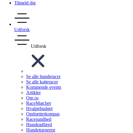
Tilmeld dig
Udforsk
Udforsk
Se alle hunderacer
Se alle katteracer
Kommende events
Artikler
Om os
RaceMatcher
Hvalpebudget
Opdrætterkompas
Racesundhed
Hundeadfærd
Hundetræneren