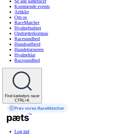
Se alle katteracer
Kommende events
Artikler
Om os
RaceMatcher
Hvalpebudget
Opdrætterkompas
Racesundhed
Hundeadfærd
Hundetræneren
Hvalpeklar
Racesundhed
Find kæledyrs racer
CTRL+K
Prøv vores RaceMatcher
Log ind