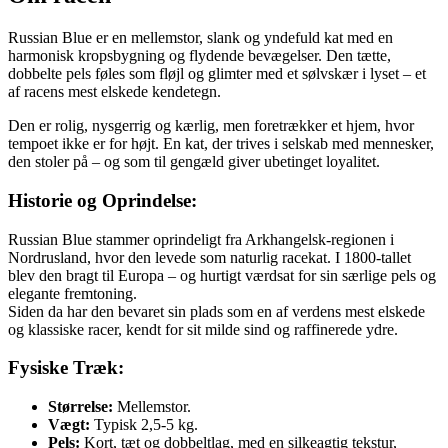
Russian Blue er en mellemstor, slank og yndefuld kat med en
harmonisk kropsbygning og flydende bevægelser. Den tætte,
dobbelte pels føles som fløjl og glimter med et sølvskær i lyset – et
af racens mest elskede kendetegn.
Den er rolig, nysgerrig og kærlig, men foretrækker et hjem, hvor
tempoet ikke er for højt. En kat, der trives i selskab med mennesker,
den stoler på – og som til gengæld giver ubetinget loyalitet.
Historie og Oprindelse:
Russian Blue stammer oprindeligt fra Arkhangelsk-regionen i
Nordrusland, hvor den levede som naturlig racekat. I 1800-tallet
blev den bragt til Europa – og hurtigt værdsat for sin særlige pels og
elegante fremtoning.
Siden da har den bevaret sin plads som en af verdens mest elskede
og klassiske racer, kendt for sit milde sind og raffinerede ydre.
Fysiske Træk:
Størrelse:
Mellemstor.
Vægt:
Typisk 2,5-5 kg.
Pels:
Kort, tæt og dobbeltlag, med en silkeagtig tekstur,