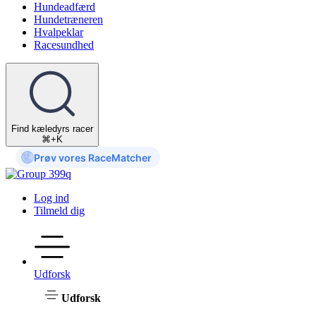
Hundeadfærd
Hundetræneren
Hvalpeklar
Racesundhed
Find kæledyrs racer
⌘+K
Prøv vores RaceMatcher
Log ind
Tilmeld dig
Udforsk
Udforsk