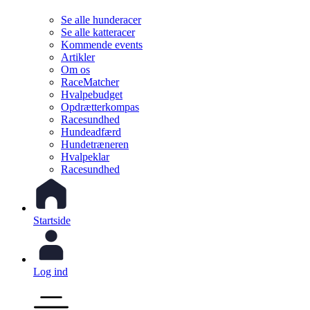
Se alle hunderacer
Se alle katteracer
Kommende events
Artikler
Om os
RaceMatcher
Hvalpebudget
Opdrætterkompas
Racesundhed
Hundeadfærd
Hundetræneren
Hvalpeklar
Racesundhed
Startside
Log ind