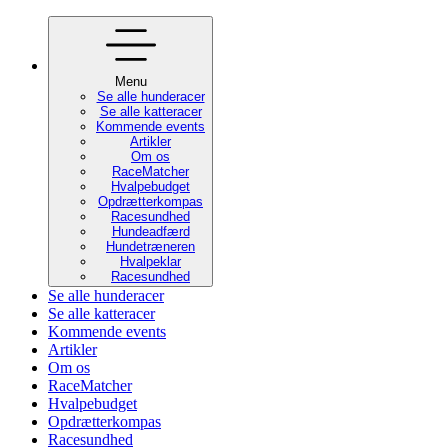
Menu
Se alle hunderacer
Se alle katteracer
Kommende events
Artikler
Om os
RaceMatcher
Hvalpebudget
Opdrætterkompas
Racesundhed
Hundeadfærd
Hundetræneren
Hvalpeklar
Racesundhed
Se alle hunderacer
Se alle katteracer
Kommende events
Artikler
Om os
RaceMatcher
Hvalpebudget
Opdrætterkompas
Racesundhed