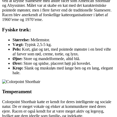
ved at krydse Siamesere med andre racer som American Shorthair
og Abyssinier. Målet var at skabe en kat med det karakteristiske
pointede mønster, men i flere farver end de traditionelle Siamesere.
Racen blev anerkendt af forskellige katteorganisationer i løbet af
1960’erne og 1970’erne.
Fysiske træk:
Størrelse:
Mellemstor.
Vægt:
Typisk 2,5-5 kg.
Pels:
Kort, glat og tæt, med pointede mønstre i en bred vifte
af farver som rød, creme, tortie, og lynx.
Øjne:
Store og mandelformede, altid blå.
Ører:
Store og spidse, placeret højt på hovedet.
Krop:
Slank og muskuløs med lange ben og en lang, elegant
hale.
Temperament
Colorpoint Shorthair katte er kendt for deres intelligente og sociale
natur. De er meget vokale og elsker at kommunikere med deres
ejere. Racen er også kendt for at være meget aktiv og legesyg,
hvilket gør dem ideelle som familie- og indekatte.