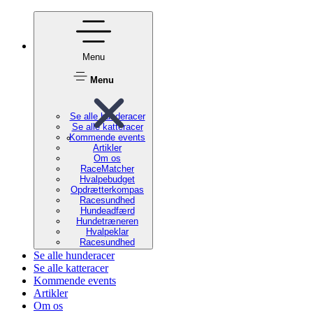
Menu
Menu
Se alle hunderacer
Se alle katteracer
Kommende events
Artikler
Om os
RaceMatcher
Hvalpebudget
Opdrætterkompas
Racesundhed
Hundeadfærd
Hundetræneren
Hvalpeklar
Racesundhed
Se alle hunderacer
Se alle katteracer
Kommende events
Artikler
Om os