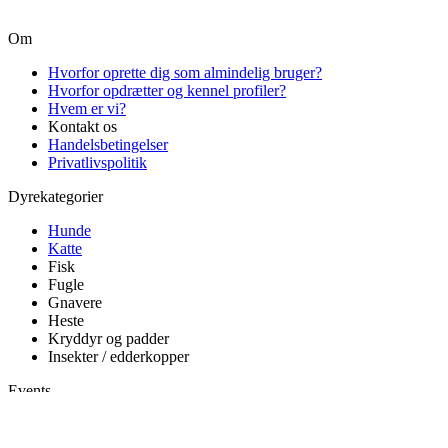
Om
Hvorfor oprette dig som almindelig bruger?
Hvorfor opdrætter og kennel profiler?
Hvem er vi?
Kontakt os
Handelsbetingelser
Privatlivspolitik
Dyrekategorier
Hunde
Katte
Fisk
Fugle
Gnavere
Heste
Kryddyr og padder
Insekter / edderkopper
Events
Udstillinger
Events