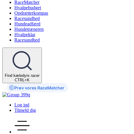
RaceMatcher
Hvalpebudget
Opdrætterkompas
Racesundhed
Hundeadfærd
Hundetræneren
Hvalpeklar
Racesundhed
Find kæledyrs racer
CTRL+K
Prøv vores RaceMatcher
Log ind
Tilmeld dig