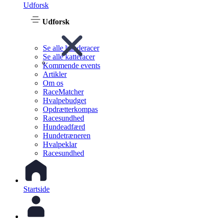
Udforsk
Udforsk
Se alle hunderacer
Se alle katteracer
Kommende events
Artikler
Om os
RaceMatcher
Hvalpebudget
Opdrætterkompas
Racesundhed
Hundeadfærd
Hundetræneren
Hvalpeklar
Racesundhed
Startside