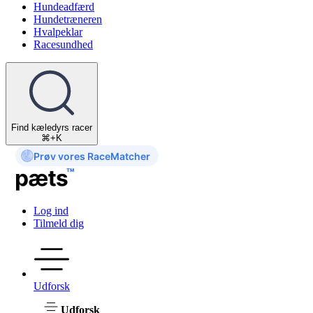
Hundeadfærd
Hundetræneren
Hvalpeklar
Racesundhed
Find kæledyrs racer
⌘+K
Prøv vores RaceMatcher
Log ind
Tilmeld dig
Udforsk
Udforsk