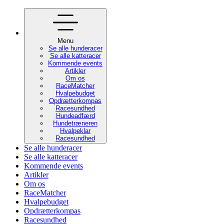
Menu
Se alle hunderacer
Se alle katteracer
Kommende events
Artikler
Om os
RaceMatcher
Hvalpebudget
Opdrætterkompas
Racesundhed
Hundeadfærd
Hundetræneren
Hvalpeklar
Racesundhed
Se alle hunderacer
Se alle katteracer
Kommende events
Artikler
Om os
RaceMatcher
Hvalpebudget
Opdrætterkompas
Racesundhed