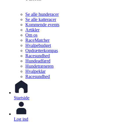
Se alle hunderacer
Se alle katteracer
Kommende events
Artikler
Om os
RaceMatcher
Hvalpebudget
Opdrætterkompas
Racesundhed
Hundeadfærd
Hundetræneren
Hvalpeklar
Racesundhed
Startside
Log ind