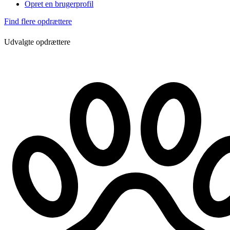
Opret en brugerprofil
Find flere opdrættere
Udvalgte opdrættere