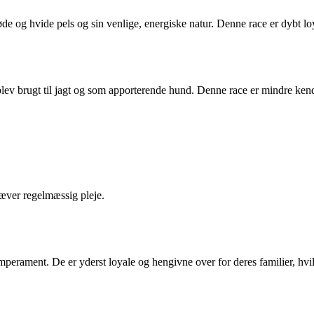
e og hvide pels og sin venlige, energiske natur. Denne race er dybt loya
blev brugt til jagt og som apporterende hund. Denne race er mindre ken
ræver regelmæssig pleje.
emperament. De er yderst loyale og hengivne over for deres familier, hv