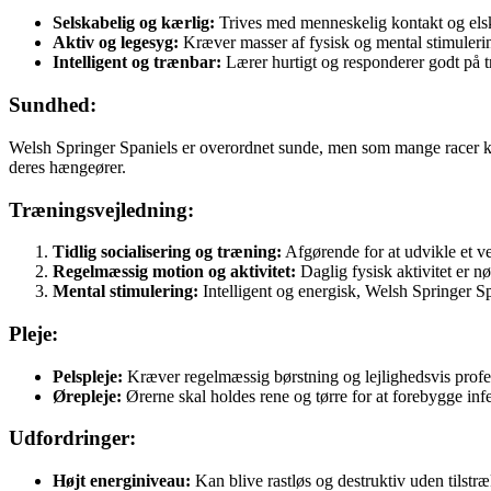
Selskabelig og kærlig:
Trives med menneskelig kontakt og elsker
Aktiv og legesyg:
Kræver masser af fysisk og mental stimuleri
Intelligent og trænbar:
Lærer hurtigt og responderer godt på træ
Sundhed:
Welsh Springer Spaniels er overordnet sunde, men som mange racer k
deres hængeører.
Træningsvejledning:
Tidlig socialisering og træning:
Afgørende for at udvikle et ve
Regelmæssig motion og aktivitet:
Daglig fysisk aktivitet er n
Mental stimulering:
Intelligent og energisk, Welsh Springer S
Pleje:
Pelspleje:
Kræver regelmæssig børstning og lejlighedsvis profess
Ørepleje:
Ørerne skal holdes rene og tørre for at forebygge infe
Udfordringer:
Højt energiniveau:
Kan blive rastløs og destruktiv uden tilstr