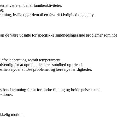
 at være en del af familieaktiviteter.
ng.
ning, hvilket gør dem til en favorit i lydighed og agility.
an de være udsatte for specifikke sundhedsmæssige problemer som hoft
lafbalanceret og socialt temperament.
ødvendig for at opretholde deres sundhed og trivsel.
paniels nyder at løse problemer og lære nye færdigheder.
ionel trimning for at forhindre filtning og holde pelsen sund.
ktioner.
ækkelig motion.