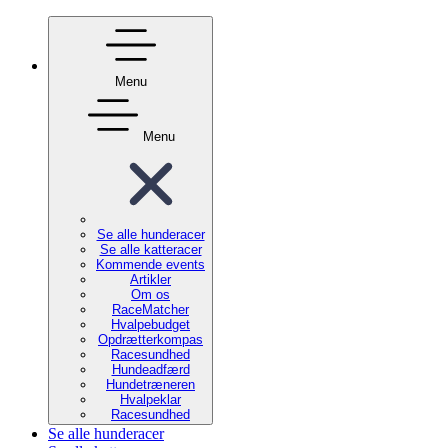
Menu
Menu
Se alle hunderacer
Se alle katteracer
Kommende events
Artikler
Om os
RaceMatcher
Hvalpebudget
Opdrætterkompas
Racesundhed
Hundeadfærd
Hundetræneren
Hvalpeklar
Racesundhed
Se alle hunderacer