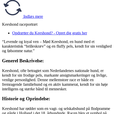
Indlæs mere
Keeshond raceportræt
Opdrætter du Keeshond? - Opret dig gratis her
“Levende og loyal ven – Mød Keeshond, en hund med et
karakteristisk “brilleskræv” og en fluffy pels, kendt for sin venlighed
og følsomme natur.”
Generel Beskrivelse:
Keeshond, ofte betragtet som Nederlandenes nationale hund, er
kendt for sin frodige pels, markante ansigtsmarkeringer og livlige,
venlige personlighed. Denne mellemstore race er både en
fremragende familiehund og en aktiv kammerat, kendt for sin høje
intelligens og stærke bånd til mennesker.
Historie og Oprindelse:
Keeshond har rødder som en vagt- og selskabshund på flodpramme
og gårde i Holland i det 18. århundrede. Racen blev et symbol på