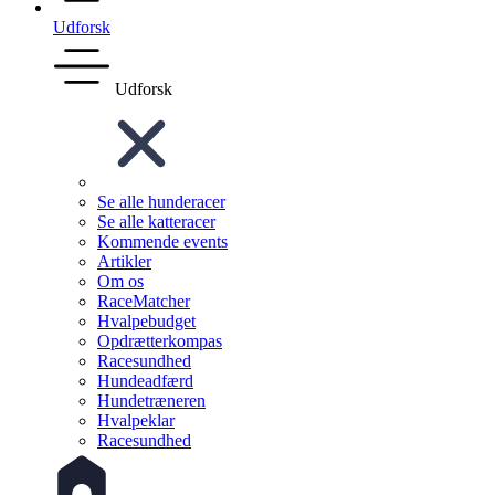
Udforsk
Udforsk
Se alle hunderacer
Se alle katteracer
Kommende events
Artikler
Om os
RaceMatcher
Hvalpebudget
Opdrætterkompas
Racesundhed
Hundeadfærd
Hundetræneren
Hvalpeklar
Racesundhed