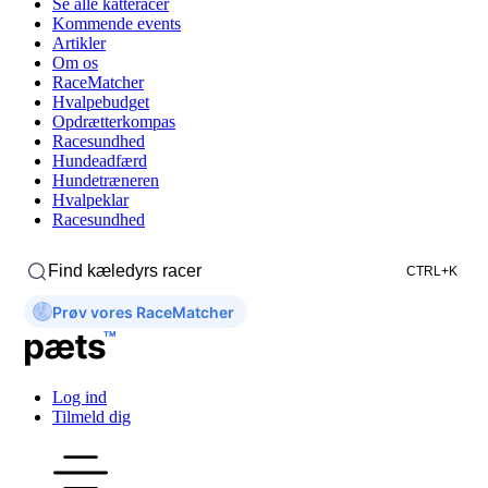
Se alle katteracer
Kommende events
Artikler
Om os
RaceMatcher
Hvalpebudget
Opdrætterkompas
Racesundhed
Hundeadfærd
Hundetræneren
Hvalpeklar
Racesundhed
Find kæledyrs racer
CTRL+K
Prøv vores RaceMatcher
Log ind
Tilmeld dig