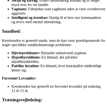
Social og kærlig:
Elsker menneskelig kontakt og er meget
loyal over for sin familie.
Vagtsom:
Udmærket som vagthund uden at være overdrevent
aggressiv.
Intelligent og trænbar:
Hurtig til at lære nye kommandoer
og trives med mental stimulering.
Sundhed:
Keeshonden er generelt sunde, men de kan være prædisponerede for
nogle specifikke sundhedsmæssige problemer:
Hjerteproblemer:
Herunder mitralventil sygdom.
Hypothyroidisme:
En tilstand, der påvirker
skjoldbruskkirtlen.
Patellar luxation:
En tilstand, hvor knæskallen midlertidigt
løsner sig.
Forventet Levealder:
Keeshonden har generelt en forventet levealder på omkring
12 til 15 år.
Træningsvejledning: