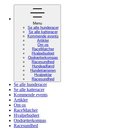
Menu
Se alle hunderacer
Se alle katteracer
Kommende events
Artikler
Om os
RaceMatcher
Hvalpebudget
Opdrætterkompas
Racesundhed
Hundeadfærd
Hundetræneren
Hvalpeklar
Racesundhed
Se alle hunderacer
Se alle katteracer
Kommende events
Artikler
Om os
RaceMatcher
Hvalpebudget
Opdrætterkompas
Racesundhed