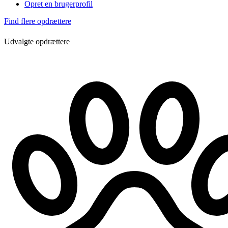
Opret en brugerprofil
Find flere opdrættere
Udvalgte opdrættere