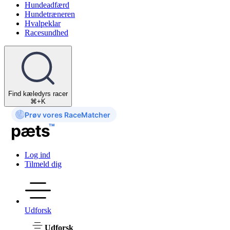
Hundeadfærd
Hundetræneren
Hvalpeklar
Racesundhed
Find kæledyrs racer
⌘+K
Prøv vores RaceMatcher
Log ind
Tilmeld dig
Udforsk
Udforsk