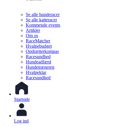
Se alle hunderacer
Se alle katteracer
Kommende events
Artikler
Om os
RaceMatcher
Hvalpebudget
Opdrætterkompas
Racesundhed
Hundeadfærd
Hundetræneren
Hvalpeklar
Racesundhed
Startside
Log ind