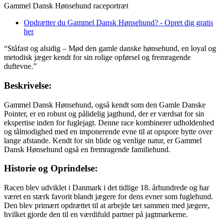
Gammel Dansk Hønsehund raceportræt
Opdrætter du Gammel Dansk Hønsehund? - Opret dig gratis
her
“Ståfast og alsidig – Mød den gamle danske hønsehund, en loyal og
metodisk jæger kendt for sin rolige opførsel og fremragende
duftevne.”
Beskrivelse:
Gammel Dansk Hønsehund, også kendt som den Gamle Danske
Pointer, er en robust og pålidelig jagthund, der er værdsat for sin
ekspertise inden for fuglejagt. Denne race kombinerer udholdenhed
og tålmodighed med en imponerende evne til at opspore bytte over
lange afstande. Kendt for sin blide og venlige natur, er Gammel
Dansk Hønsehund også en fremragende familiehund.
Historie og Oprindelse:
Racen blev udviklet i Danmark i det tidlige 18. århundrede og har
været en stærk favorit blandt jægere for dens evner som fuglehund.
Den blev primært opdrættet til at arbejde tæt sammen med jægere,
hvilket gjorde den til en værdifuld partner på jagtmarkerne.