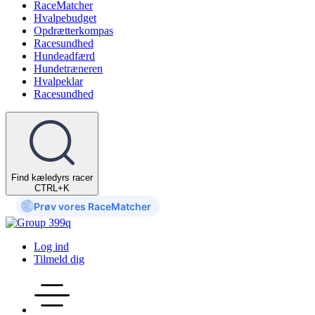
RaceMatcher
Hvalpebudget
Opdrætterkompas
Racesundhed
Hundeadfærd
Hundetræneren
Hvalpeklar
Racesundhed
Find kæledyrs racer
CTRL+K
Prøv vores RaceMatcher
Log ind
Tilmeld dig