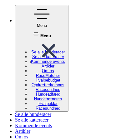
Menu
Menu
Se alle hunderacer
Se alle katteracer
Kommende events
Artikler
Om os
RaceMatcher
Hvalpebudget
Opdrætterkompas
Racesundhed
Hundeadfærd
Hundetræneren
Hvalpeklar
Racesundhed
Se alle hunderacer
Se alle katteracer
Kommende events
Artikler
Om os