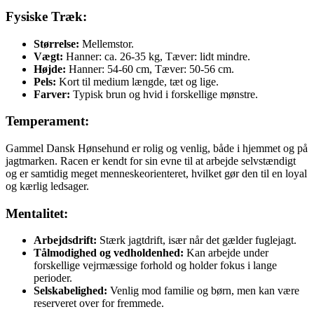
Fysiske Træk:
Størrelse:
Mellemstor.
Vægt:
Hanner: ca. 26-35 kg, Tæver: lidt mindre.
Højde:
Hanner: 54-60 cm, Tæver: 50-56 cm.
Pels:
Kort til medium længde, tæt og lige.
Farver:
Typisk brun og hvid i forskellige mønstre.
Temperament:
Gammel Dansk Hønsehund er rolig og venlig, både i hjemmet og på
jagtmarken. Racen er kendt for sin evne til at arbejde selvstændigt
og er samtidig meget menneskeorienteret, hvilket gør den til en loyal
og kærlig ledsager.
Mentalitet:
Arbejdsdrift:
Stærk jagtdrift, især når det gælder fuglejagt.
Tålmodighed og vedholdenhed:
Kan arbejde under
forskellige vejrmæssige forhold og holder fokus i lange
perioder.
Selskabelighed:
Venlig mod familie og børn, men kan være
reserveret over for fremmede.