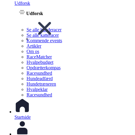
Udforsk
Udforsk
Se alle hunderacer
Se alle katteracer
Kommende events
Artikler
Om os
RaceMatcher
Hvalpebudget
Opdrætterkompas
Racesundhed
Hundeadfærd
Hundetræneren
Hvalpeklar
Racesundhed
Startside