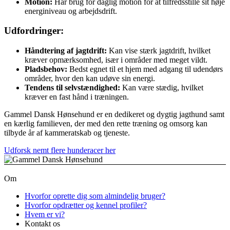
Motion:
Har brug for daglig motion for at tilfredsstille sit høje
energiniveau og arbejdsdrift.
Udfordringer:
Håndtering af jagtdrift:
Kan vise stærk jagtdrift, hvilket
kræver opmærksomhed, især i områder med meget vildt.
Pladsbehov:
Bedst egnet til et hjem med adgang til udendørs
områder, hvor den kan udøve sin energi.
Tendens til selvstændighed:
Kan være stædig, hvilket
kræver en fast hånd i træningen.
Gammel Dansk Hønsehund er en dedikeret og dygtig jagthund samt
en kærlig familieven, der med den rette træning og omsorg kan
tilbyde år af kammeratskab og tjeneste.
Udforsk nemt flere hunderacer her
Om
Hvorfor oprette dig som almindelig bruger?
Hvorfor opdrætter og kennel profiler?
Hvem er vi?
Kontakt os