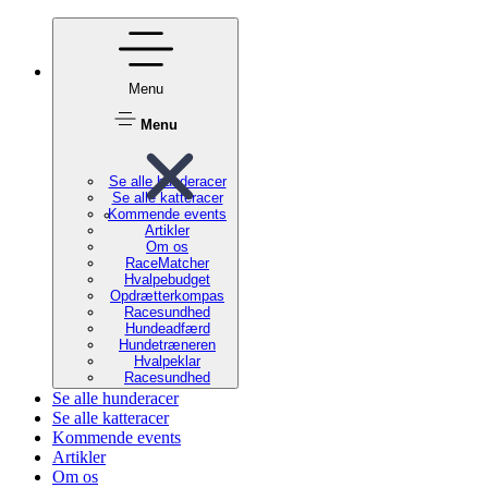
Menu
Menu
Se alle hunderacer
Se alle katteracer
Kommende events
Artikler
Om os
RaceMatcher
Hvalpebudget
Opdrætterkompas
Racesundhed
Hundeadfærd
Hundetræneren
Hvalpeklar
Racesundhed
Se alle hunderacer
Se alle katteracer
Kommende events
Artikler
Om os