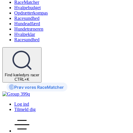
RaceMatcher
Hvalpebudget
Opdrætterkompas
Racesundhed
Hundeadfærd
Hundetræneren
Hvalpeklar
Racesundhed
Find kæledyrs racer
CTRL+K
Prøv vores RaceMatcher
Log ind
Tilmeld dig