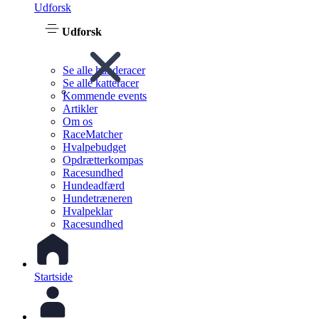
Udforsk
Udforsk
Se alle hunderacer
Se alle katteracer
Kommende events
Artikler
Om os
RaceMatcher
Hvalpebudget
Opdrætterkompas
Racesundhed
Hundeadfærd
Hundetræneren
Hvalpeklar
Racesundhed
Startside