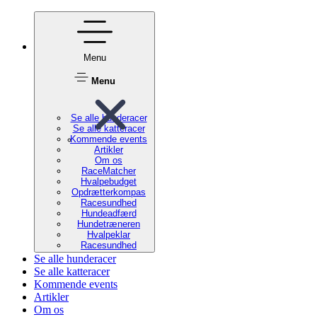
Menu
Menu
Se alle hunderacer
Se alle katteracer
Kommende events
Artikler
Om os
RaceMatcher
Hvalpebudget
Opdrætterkompas
Racesundhed
Hundeadfærd
Hundetræneren
Hvalpeklar
Racesundhed
Se alle hunderacer
Se alle katteracer
Kommende events
Artikler
Om os