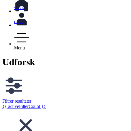
Startside
Log ind
Menu
Udforsk
Filtrer resultater
{{ activeFilterCount }}